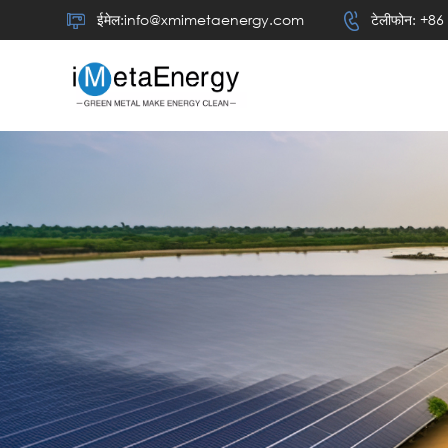
ईमेल:info@xmimetaenergy.com
टेलीफोन: +8