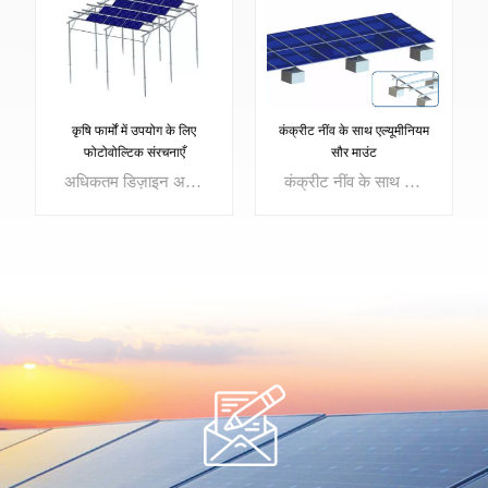
कंक्रीट नींव के साथ एल्यूमीनियम
कृषि फार्मों में उपयोग के लिए
सौर माउंट
फोटोवोल्टिक संरचनाएँ
कंक्रीट नींव के साथ एल्यूमीनियम सौर माउंट
अधिकतम डिज़ाइन अवधि 6 मीटर तक पहुंच सकती है, जो बड़ी कृषि मशीनरी को संचालित करना आसान है। खेत की भौगोलिक परिस्थितियों के अनुसार, व्यवस्था योजना लचीले ढंग से विभिन्न फसलों की प्रकाश संचरण स्थितियों का सामना कर सकती है, जो फसलों की सौर विकिरण मांग को पूरा कर सकती है, और यह सुनिश्चित करने के आधार पर बिजली स्टेशन के बिजली उत्पादन को प्रभावित नहीं करती है। फसलों की उपज.
और अधिक जानें
और अधिक जानें