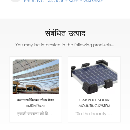
PHOTOVOLTAIC ROOF SAFETY WALKWAY
संबंधित उत्पाद
You may be interested in the following products...
CAR ROOF SOLAR
कस्टम फ्लेक्सिबल सोलर पैनल
MOUNTING SYSTEM
माउंटिंग सिस्टम
SOLUTION
"So the beauty of this system is that it can actually generate electricity while driving." So as long as the sun is shining, you can generate electricity."
इसकी संरचना की विशिष्टता को देखते हुए, लचीले ब्रैकेट में अनुप्रयोग परिदृश्यों की एक विस्तृत श्रृंखला होती है, जैसे सीवेज उपचार संयंत्र, कृषि प्रकाश पूरकता, मछली पकड़ने की रोशनी पूरकता, पर्वत फोटोवोल्टिक और पार्किंग स्थल फोटोवोल्टिक को व्यापक रूप से लागू किया जा सकता है।